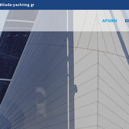
@iliada-yachting.gr
ΑΡΧΙΚΗ
Ε