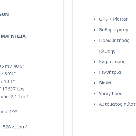
 SUN
GPS + Plotter
Βυθομετρητής
 ΜΑΓΝΗΣΙΑ,
Προωθητήρας
πλώρης
Κλιματισμός
35 m / 40'6″
Γεννήτρια
 / 39'4″
/ 13'1″
Bimini
/ 17637 Lbs
Spray hood
νας: 2,14 m /
Αυτόματος πιλό
μου: 195
 528 λίτρα /