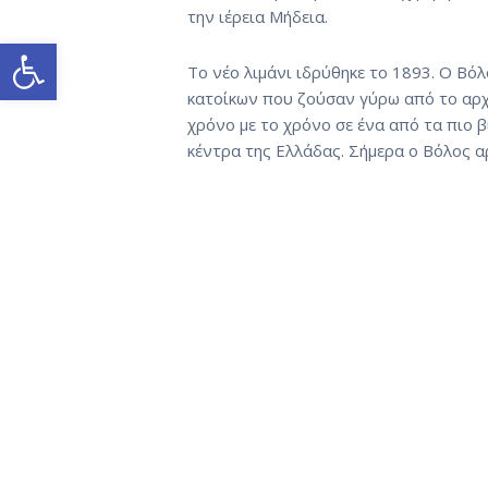
την ιέρεια Μήδεια.
Ανοίξτε τη γραμμή εργαλείων
Το νέο λιμάνι ιδρύθηκε το 1893. Ο Βό
κατοίκων που ζούσαν γύρω από το αρχ
χρόνο με το χρόνο σε ένα από τα πιο β
κέντρα της Ελλάδας. Σήμερα ο Βόλος α
MEET THE TEAM
ΑΡΧΙΚΗ
ΕΙΚΌΝΕΣ
ΕΠΙΚΟΙΝΩΝΙΑ
GR
EN