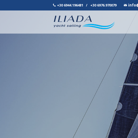
info
+30 6944.196481
/
+30 6976.970079