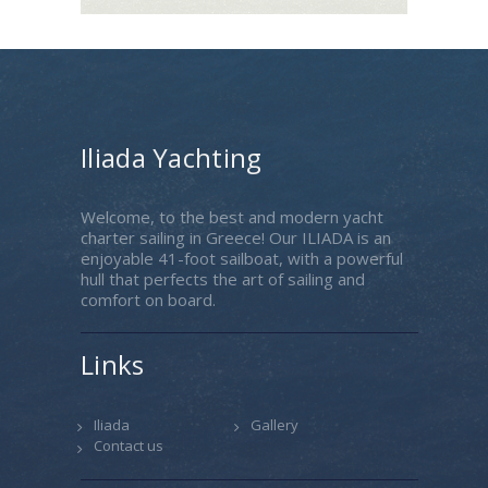
Iliada Yachting
Welcome, to the best and modern yacht
charter sailing in Greece! Our ILIADA is an
enjoyable 41-foot sailboat, with a powerful
hull that perfects the art of sailing and
comfort on board.
Links
Iliada
Gallery
Contact us