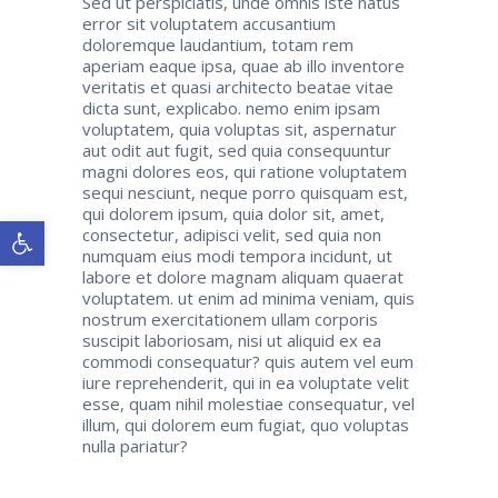
Sed ut perspiciatis, unde omnis iste natus
error sit voluptatem accusantium
doloremque laudantium, totam rem
aperiam eaque ipsa, quae ab illo inventore
veritatis et quasi architecto beatae vitae
dicta sunt, explicabo. nemo enim ipsam
voluptatem, quia voluptas sit, aspernatur
aut odit aut fugit, sed quia consequuntur
magni dolores eos, qui ratione voluptatem
sequi nesciunt, neque porro quisquam est,
qui dolorem ipsum, quia dolor sit, amet,
Open toolbar
consectetur, adipisci velit, sed quia non
numquam eius modi tempora incidunt, ut
labore et dolore magnam aliquam quaerat
voluptatem. ut enim ad minima veniam, quis
nostrum exercitationem ullam corporis
suscipit laboriosam, nisi ut aliquid ex ea
commodi consequatur? quis autem vel eum
iure reprehenderit, qui in ea voluptate velit
esse, quam nihil molestiae consequatur, vel
illum, qui dolorem eum fugiat, quo voluptas
nulla pariatur?