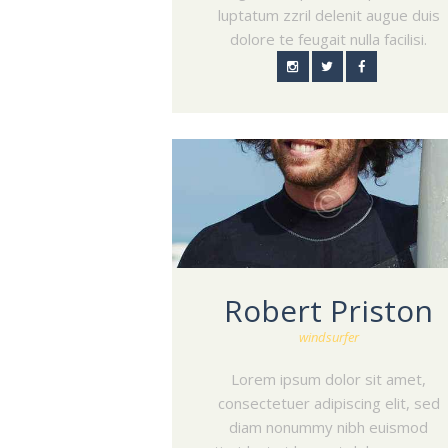
luptatum zzril delenit augue duis
dolore te feugait nulla facilisi.
Robert Priston
windsurfer
Lorem ipsum dolor sit amet,
consectetuer adipiscing elit, sed
diam nonummy nibh euismod