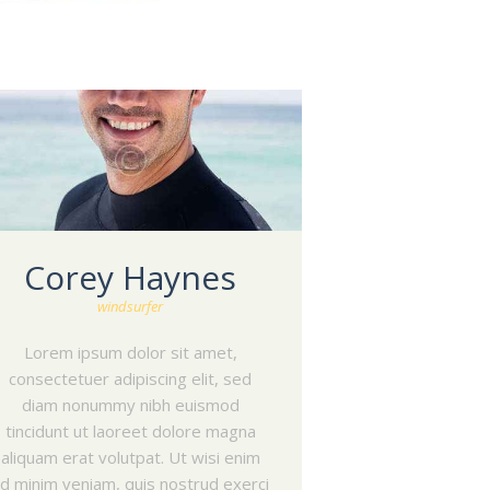
Corey Haynes
windsurfer
Lorem ipsum dolor sit amet,
consectetuer adipiscing elit, sed
diam nonummy nibh euismod
tincidunt ut laoreet dolore magna
aliquam erat volutpat. Ut wisi enim
d minim veniam, quis nostrud exerci