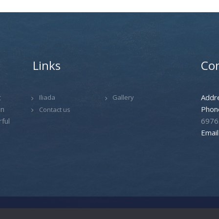
Links
Con
t
Addr
Iliada
Gallery
an
Phon
Contact us
ful
6976
Email
Created by
Pasteque