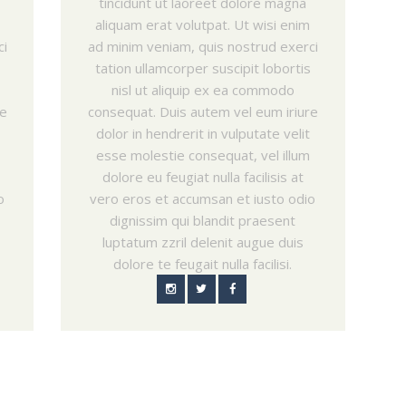
tincidunt ut laoreet dolore magna
aliquam erat volutpat. Ut wisi enim
ci
ad minim veniam, quis nostrud exerci
tation ullamcorper suscipit lobortis
nisl ut aliquip ex ea commodo
re
consequat. Duis autem vel eum iriure
dolor in hendrerit in vulputate velit
esse molestie consequat, vel illum
dolore eu feugiat nulla facilisis at
o
vero eros et accumsan et iusto odio
dignissim qui blandit praesent
luptatum zzril delenit augue duis
dolore te feugait nulla facilisi.