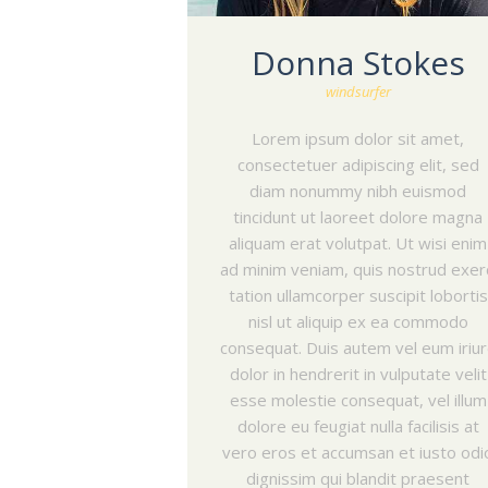
Donna Stokes
windsurfer
HOME
Lorem ipsum dolor sit amet,
GALLERY
consectetuer adipiscing elit, sed
diam nonummy nibh euismod
CONTACT
tincidunt ut laoreet dolore magna
EN
aliquam erat volutpat. Ut wisi enim
ad minim veniam, quis nostrud exer
GR
tation ullamcorper suscipit lobortis
nisl ut aliquip ex ea commodo
consequat. Duis autem vel eum iriu
dolor in hendrerit in vulputate velit
esse molestie consequat, vel illum
dolore eu feugiat nulla facilisis at
vero eros et accumsan et iusto odi
dignissim qui blandit praesent