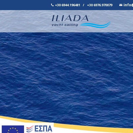
info
+30 6944.196481
/
+30 6976.970079