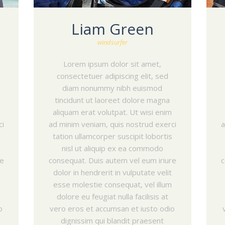
Liam Green
windsurfer
Lorem ipsum dolor sit amet,
consectetuer adipiscing elit, sed
diam nonummy nibh euismod
tincidunt ut laoreet dolore magna
aliquam erat volutpat. Ut wisi enim
ci
ad minim veniam, quis nostrud exerci
a
tation ullamcorper suscipit lobortis
nisl ut aliquip ex ea commodo
re
consequat. Duis autem vel eum iriure
c
dolor in hendrerit in vulputate velit
esse molestie consequat, vel illum
dolore eu feugiat nulla facilisis at
o
vero eros et accumsan et iusto odio
dignissim qui blandit praesent