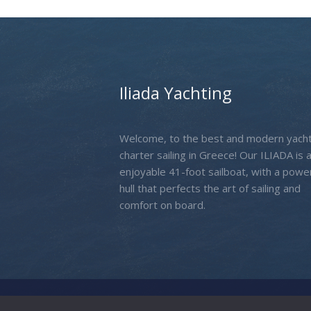
Iliada Yachting
Welcome, to the best and modern yach
charter sailing in Greece! Our ILIADA is 
enjoyable 41-foot sailboat, with a power
hull that perfects the art of sailing and
comfort on board.
Iliada Yachting
© 2026. All rights reserved. | 