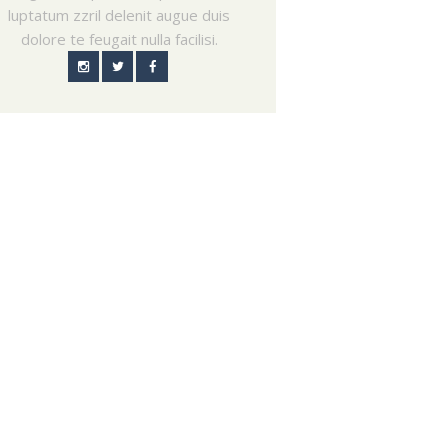
luptatum zzril delenit augue duis
dolore te feugait nulla facilisi.