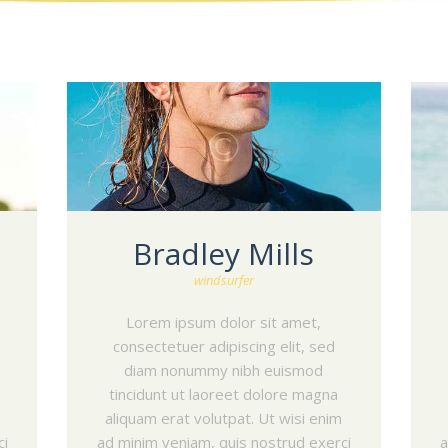
Bradley Mills
windsurfer
Lorem ipsum dolor sit amet,
consectetuer adipiscing elit, sed
diam nonummy nibh euismod
tincidunt ut laoreet dolore magna
aliquam erat volutpat. Ut wisi enim
ci
ad minim veniam, quis nostrud exerci
a