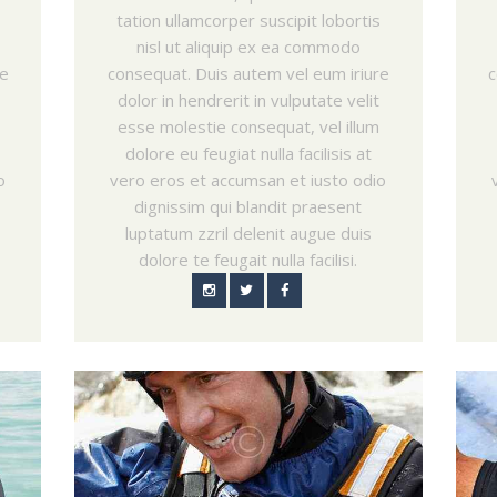
tation ullamcorper suscipit lobortis
nisl ut aliquip ex ea commodo
re
consequat. Duis autem vel eum iriure
c
dolor in hendrerit in vulputate velit
esse molestie consequat, vel illum
dolore eu feugiat nulla facilisis at
o
vero eros et accumsan et iusto odio
dignissim qui blandit praesent
luptatum zzril delenit augue duis
dolore te feugait nulla facilisi.