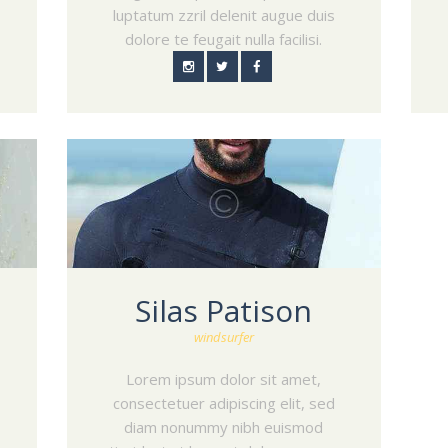
luptatum zzril delenit augue duis
dolore te feugait nulla facilisi.
Silas Patison
windsurfer
Lorem ipsum dolor sit amet,
consectetuer adipiscing elit, sed
diam nonummy nibh euismod