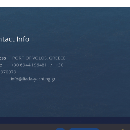
tact Info
ess
PORT OF VOLOS, GREECE
e
+30 6944.196481
/
+30
.970079
info@iliada-yachting.gr
Follow Us