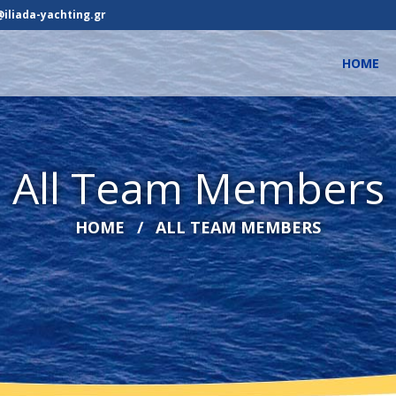
@iliada-yachting.gr
HOME
All Team Members
HOME
ALL TEAM MEMBERS