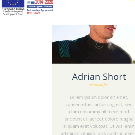
Adrian Short
windsurfer
Lorem ipsum dolor sit amet,
consectetuer adipiscing elit, sed
diam nonummy nibh euismod
tincidunt ut laoreet dolore magna
aliquam erat volutpat. Ut wisi enim
ad minim veniam, quis nostrud exer