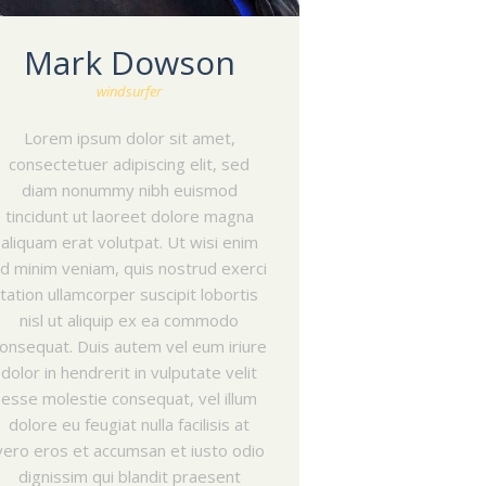
Mark Dowson
windsurfer
Lorem ipsum dolor sit amet,
consectetuer adipiscing elit, sed
diam nonummy nibh euismod
tincidunt ut laoreet dolore magna
aliquam erat volutpat. Ut wisi enim
d minim veniam, quis nostrud exerci
tation ullamcorper suscipit lobortis
nisl ut aliquip ex ea commodo
onsequat. Duis autem vel eum iriure
dolor in hendrerit in vulputate velit
esse molestie consequat, vel illum
dolore eu feugiat nulla facilisis at
vero eros et accumsan et iusto odio
dignissim qui blandit praesent