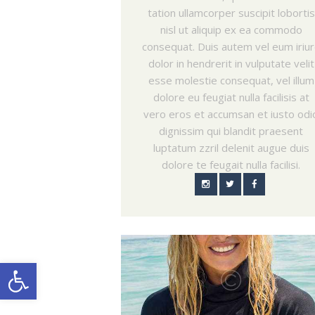
tation ullamcorper suscipit lobortis
nisl ut aliquip ex ea commodo
consequat. Duis autem vel eum iriu
dolor in hendrerit in vulputate velit
esse molestie consequat, vel illum
dolore eu feugiat nulla facilisis at
vero eros et accumsan et iusto odi
dignissim qui blandit praesent
luptatum zzril delenit augue duis
dolore te feugait nulla facilisi.
Open toolbar