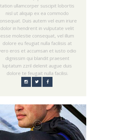
tation ullamcorper suscipit lobortis
nisl ut aliquip ex ea commodo
onsequat. Duis autem vel eum iriure
dolor in hendrerit in vulputate velit
esse molestie consequat, vel illum
dolore eu feugiat nulla facilisis at
vero eros et accumsan et iusto odio
dignissim qui blandit praesent
luptatum zzril delenit augue duis
dolore te feugait nulla facilisi.