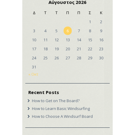
Αύγουστος 2026
Δ
Τ
Τ
Π
Π
Σ
Κ
1
2
3
4
5
6
7
8
9
10
11
12
13
14
15
16
17
18
19
20
21
22
23
24
25
26
27
28
29
30
31
« Οκτ
Recent Posts
How to Get on The Board?
How to Learn Basic Windsurfing
How to Choose A Windsurf Board