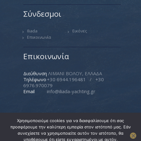
Σύνδεσμοι
Iliada
Εικόνες
Επικοινωνία
Επικοινωνία
Διεύθυνση
ΛΙΜΑΝΙ ΒΟΛΟΥ, ΕΛΛΑΔΑ
Τηλέφωνο
+30 6944.196481
/
+30
6976.970079
Email
info@iliada-yachting.gr
Χρησιμοποιούμε cookies για να διασφαλίσουμε ότι σας
προσφέρουμε την καλύτερη εμπειρία στον ιστότοπό μας. Εάν
Iliada Yachting
© 2026. All rights reserved. |
συνεχίσετε να χρησιμοποιείτε αυτόν τον ιστότοπο, θα
Created by
Pasteque
υποθέσουμε ότι είστε ευχαριστημένοι με αυτόν.