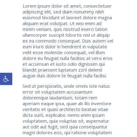
Lorem ipsum dolor sit amet, consectetuer
adipiscing elit, sed diam nonummy nibh
euismod tincidunt ut laoreet dolore magna
aliquam erat volutpat. Ut wisi enim ad
minim veniam, quis nostrud exerci tation
ullamcorper suscipit lobortis nisl ut aliquip
ex ea commodo consequat. Duis autem vel
eum iriure dolor in hendrerit in vulputate
velit esse molestie consequat, vel illum
dolore eu feugiat nulla facilisis at vero eros
et accumsan et iusto odio dignissim qui
blandit praesent luptatum zzril delenit
Ανοίξτε τη γραμμή εργαλείων
augue duis dolore te feugait nulla facilisi.
Sed ut perspiciatis, unde omnis iste natus
error sit voluptatem accusantium
doloremque laudantium, totam rem
aperiam eaque ipsa, quae ab illo inventore
veritatis et quasi architecto beatae vitae
dicta sunt, explicabo. nemo enim ipsam
voluptatem, quia voluptas sit, aspernatur
aut odit aut fugit, sed quia consequuntur
magni dolores eos, qui ratione voluptatem