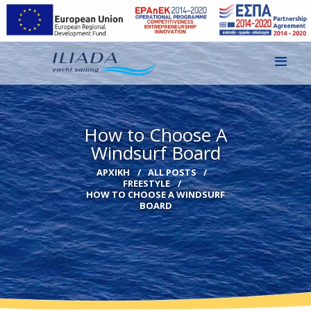
ΑΡΧΙΚΗ
How to Choose A
ΕΙΚΌΝΕΣ
Windsurf Board
ΕΠΙΚΟΙΝΩΝΙΑ
ΑΡΧΙΚΉ
ALL POSTS
FREESTYLE
GR
HOW TO CHOOSE A WINDSURF
BOARD
EN