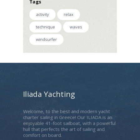
Tags
activity
relax
technique
waves
windsurfer
Iliada Yachting
Welcome, to the best and modern yacht
charter sailing in Greece! Our ILIADA is an
enjoyable 41-foot sailboat, with a powerful
hull that perfects the art of sailing and
comfort on board.