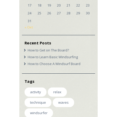
17
18
19
20
21
22
23
24
25
26
27
28
29
30
31
« Οκτ
Recent Posts
How to Get on The Board?
How to Learn Basic Windsurfing
How to Choose A Windsurf Board
Tags
activity
relax
technique
waves
windsurfer