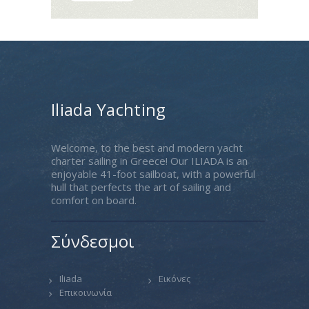
Iliada Yachting
Welcome, to the best and modern yacht
charter sailing in Greece! Our ILIADA is an
enjoyable 41-foot sailboat, with a powerful
hull that perfects the art of sailing and
comfort on board.
Σύνδεσμοι
Iliada
Εικόνες
Επικοινωνία