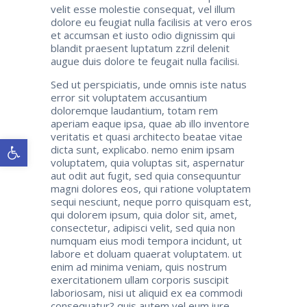
velit esse molestie consequat, vel illum
dolore eu feugiat nulla facilisis at vero eros
et accumsan et iusto odio dignissim qui
blandit praesent luptatum zzril delenit
augue duis dolore te feugait nulla facilisi.
Sed ut perspiciatis, unde omnis iste natus
error sit voluptatem accusantium
doloremque laudantium, totam rem
aperiam eaque ipsa, quae ab illo inventore
veritatis et quasi architecto beatae vitae
Ανοίξτε τη γραμμή εργαλείων
dicta sunt, explicabo. nemo enim ipsam
voluptatem, quia voluptas sit, aspernatur
aut odit aut fugit, sed quia consequuntur
magni dolores eos, qui ratione voluptatem
sequi nesciunt, neque porro quisquam est,
qui dolorem ipsum, quia dolor sit, amet,
consectetur, adipisci velit, sed quia non
numquam eius modi tempora incidunt, ut
labore et doluam quaerat voluptatem. ut
enim ad minima veniam, quis nostrum
exercitationem ullam corporis suscipit
laboriosam, nisi ut aliquid ex ea commodi
consequatur? quis autem vel eum iure