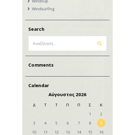
Windsup
Windsurfing
Search
Αναζήτηση
για:
Comments
Calendar
Αύγουστος 2026
Δ
Τ
Τ
Π
Π
Σ
Κ
1
2
3
4
5
6
7
8
9
10
11
12
13
14
15
16