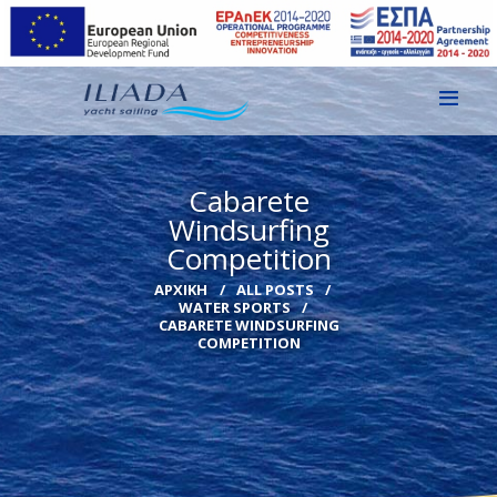
ΑΡΧΙΚΗ
Cabarete
ΕΙΚΌΝΕΣ
Windsurfing
Competition
ΕΠΙΚΟΙΝΩΝΙΑ
ΑΡΧΙΚΉ
ALL POSTS
GR
WATER SPORTS
CABARETE WINDSURFING
EN
COMPETITION